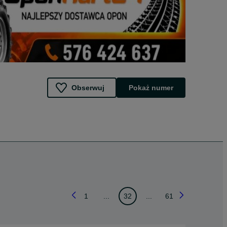
Obserwuj
Pokaż numer
1
...
32
...
61