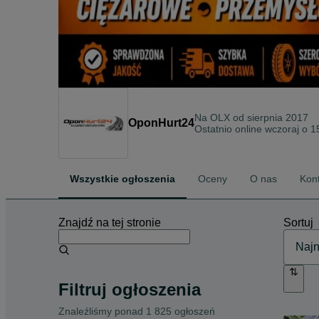
Na OLX od
sierpnia 2017
OponHurt24
Ostatnio online wczoraj o 1
Wszystkie ogłoszenia
Oceny
O nas
Kon
Znajdź na tej stronie
Sortuj
Filtruj ogłoszenia
Znaleźliśmy
ponad
1 825 ogłoszeń